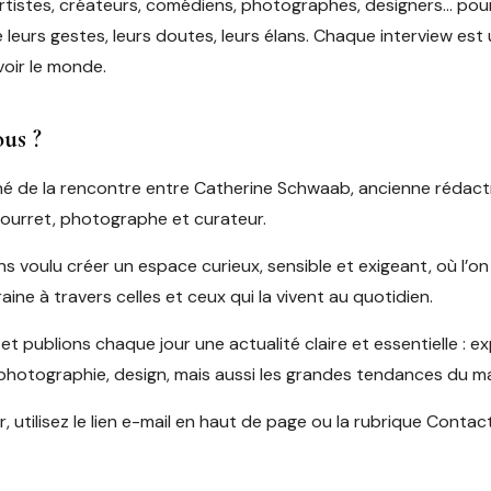
tistes, créateurs, comédiens, photographes, designers… pour
leurs gestes, leurs doutes, leurs élans. Chaque interview est
voir le monde.
us ?
 né de la rencontre entre Catherine Schwaab, ancienne rédactr
Bourret, photographe et curateur.
 voulu créer un espace curieux, sensible et exigeant, où l’on
ne à travers celles et ceux qui la vivent au quotidien.
t publions chaque jour une actualité claire et essentielle : exp
 photographie, design, mais aussi les grandes tendances du ma
 utilisez le lien e-mail en haut de page ou la rubrique Contact