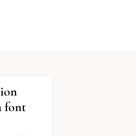
tion
a font