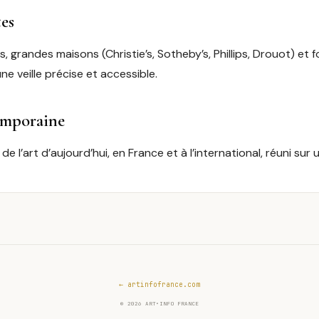
es
, grandes maisons (Christie’s, Sotheby’s, Phillips, Drouot) et f
une veille précise et accessible.
emporaine
 l’art d’aujourd’hui, en France et à l’international, réuni sur 
← artinfofrance.com
© 2026 ART•INFO FRANCE