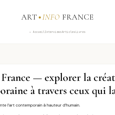
ART
INFO
FRANCE
← Accueil
Interviews
Articles
Livres
 France — explorer la créa
raine à travers ceux qui l
onte l’art contemporain à hauteur d’humain.